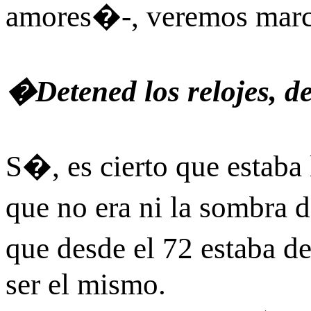
amores�-, veremos march
�Detened los relojes, 
S�, es cierto que estab
que no era ni la sombra 
que desde el 72 estaba d
ser el mismo.