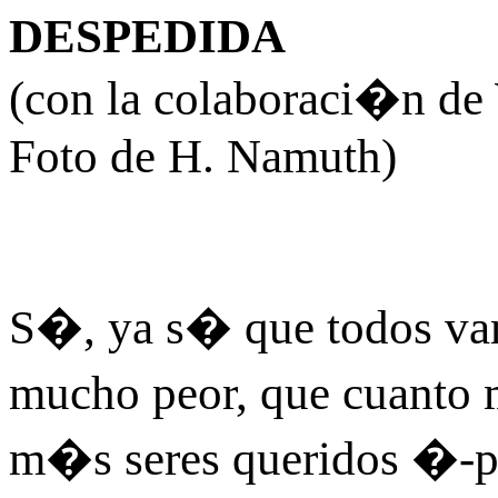
DESPEDIDA
(con la colaboraci�n de
Foto de H. Namuth)
S�, ya s� que todos vam
mucho peor, que cuant
m�s seres queridos �-pa